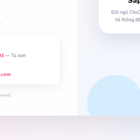
Sắp
Đội ngũ ChuC
hệ thống để
93
— Tú Anh
l.com
erved.